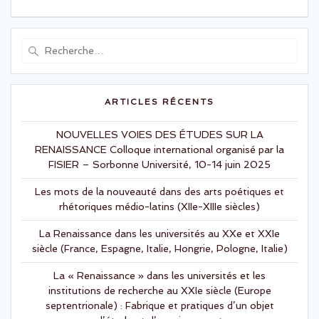
de
a
a
:
g
g
l’article
e
e
r
r
s
s
Recherche
u
u
r
r
pour
T
F
:
w
a
i
c
t
e
t
b
ARTICLES RÉCENTS
e
o
r
o
(
k
o
NOUVELLES VOIES DES ÉTUDES SUR LA
(
u
o
RENAISSANCE Colloque international organisé par la
v
u
r
v
FISIER – Sorbonne Université, 10-14 juin 2025
e
r
d
e
a
d
Les mots de la nouveauté dans des arts poétiques et
n
a
s
n
rhétoriques médio-latins (XIIe-XIIIe siècles)
u
s
n
u
e
n
La Renaissance dans les universités au XXe et XXIe
n
e
o
n
siècle (France, Espagne, Italie, Hongrie, Pologne, Italie)
u
o
v
u
e
v
La « Renaissance » dans les universités et les
l
e
l
l
institutions de recherche au XXIe siècle (Europe
e
l
septentrionale) : Fabrique et pratiques d’un objet
f
e
e
f