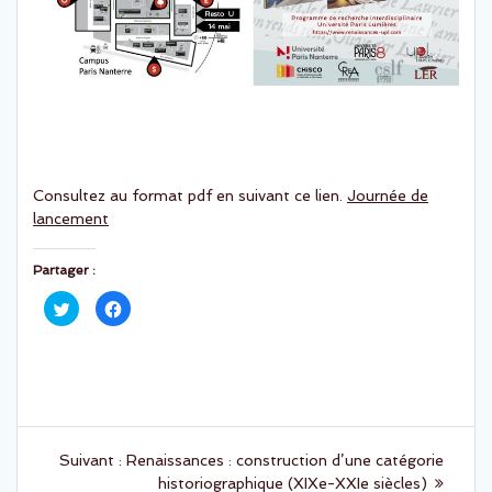
Consultez au format pdf en suivant ce lien.
Journée de
lancement
Partager :
C
C
l
l
i
i
q
q
u
u
e
e
z
z
p
p
o
o
u
u
Navigation
r
r
p
p
Article
Suivant :
Renaissances : construction d’une catégorie
a
a
r
r
suivant
historiographique (XIXe-XXIe siècles)
t
t