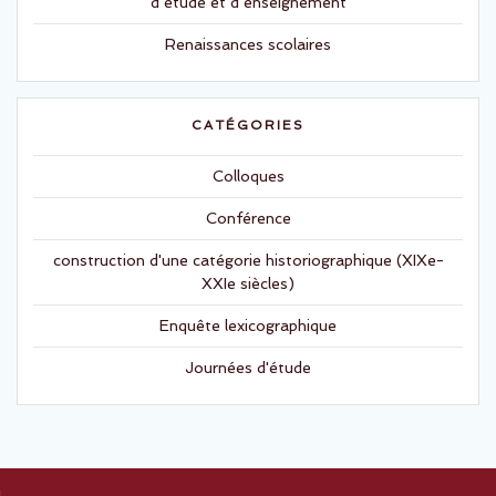
d’étude et d’enseignement
n
e
ê
n
t
ê
Renaissances scolaires
r
t
e
r
)
e
)
CATÉGORIES
Colloques
Conférence
construction d'une catégorie historiographique (XIXe-
XXIe siècles)
Enquête lexicographique
Journées d'étude