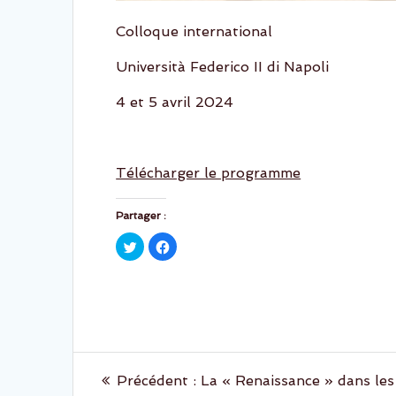
Colloque international
Università Federico II di Napoli
4 et 5 avril 2024
Télécharger le programme
Partager :
C
C
l
l
i
i
q
q
u
u
e
e
z
z
p
p
o
o
u
u
r
r
Navigation
p
p
a
a
Article
Précédent :
La « Renaissance » dans les
r
r
t
t