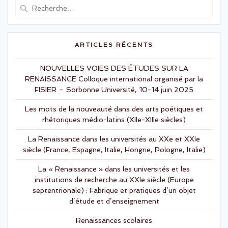
Recherche
t
e
t
b
pour
e
o
r
o
:
(
k
o
(
u
o
ARTICLES RÉCENTS
v
u
r
v
e
r
d
e
NOUVELLES VOIES DES ÉTUDES SUR LA
a
d
RENAISSANCE Colloque international organisé par la
n
a
s
n
FISIER – Sorbonne Université, 10-14 juin 2025
u
s
n
u
e
n
Les mots de la nouveauté dans des arts poétiques et
n
e
o
n
rhétoriques médio-latins (XIIe-XIIIe siècles)
u
o
v
u
e
v
La Renaissance dans les universités au XXe et XXIe
l
e
l
l
siècle (France, Espagne, Italie, Hongrie, Pologne, Italie)
e
l
f
e
e
f
La « Renaissance » dans les universités et les
n
e
ê
n
institutions de recherche au XXIe siècle (Europe
t
ê
r
t
septentrionale) : Fabrique et pratiques d’un objet
e
r
)
e
d’étude et d’enseignement
)
Renaissances scolaires