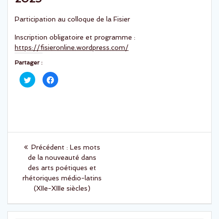
Participation au colloque de la Fisier
Inscription obligatoire et programme :
https://fisieronline.wordpress.com/
Partager :
C
C
l
l
i
i
q
q
u
u
e
e
z
z
p
p
o
o
u
u
Navigation
r
r
p
p
Article
Précédent :
Les mots
a
a
r
r
de
précédent
de la nouveauté dans
t
t
a
a
:
des arts poétiques et
g
g
l’article
e
e
rhétoriques médio-latins
r
r
(XIIe-XIIIe siècles)
s
s
u
u
r
r
T
F
w
a
i
c