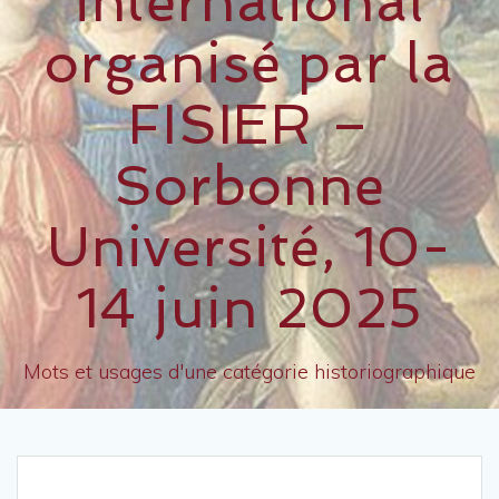
international
organisé par la
FISIER –
Sorbonne
Université, 10-
14 juin 2025
Mots et usages d'une catégorie historiographique