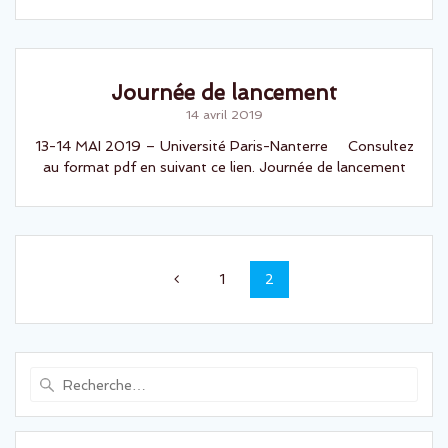
Journée de lancement
14 avril 2019
13-14 MAI 2019 – Université Paris-Nanterre Consultez
au format pdf en suivant ce lien. Journée de lancement
Navigation
Page
Page
1
2
au
sein
des
Recherche
pour
articles
: