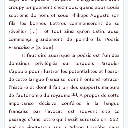
croupy
longuement chez nous, quand sous Louis
septiéme
du nom, et sous Philippe Auguste son
fils, les bonnes Lettres
commencerent
de se
réveiller […] : et tout ainsi qu’en Latin, aussi
commença grandement de poindre la
Poësie
Françoise » [p. 598].
Il faut dire aussi que la poésie est
l’
un des
domaines
privilégiés
sur le
s
quel
s
Pasquier
s’appuie
pour
illustrer
le
s potentialités et l’essor
de cette
langue française
, dont il entend retracer
l’histoire et dont il fait un des supports majeurs
[11]
de l’autonomie du royaume
.
À propos de cette
importance
décisive
conférée
à la langue
française
par
l’avocat
,
est souvent cité ce
passage
d’une lettre
qu’il avait adressée
en 1552
,
âgé de vingt-trois ans
,
à Adrien Turnèbe
,
dans