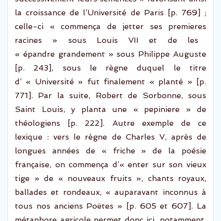
la croissance de l’U
niversité de Paris [p. 769] ;
celle-ci « commença de
jetter
ses
premieres
racines » sous Louis VII et de les
« épandre grandement » sous Philippe Auguste
[p. 243], sous
le règne duquel le titre
d’ « Université » fut finalement « planté » [p.
771].
Par la suite,
Robert de Sorbonne, sous
Saint Louis, y planta une «
pepiniere
» de
théologiens [p. 222]. Autre exemple
de ce
lexique
:
vers le règne de Charles V, après de
longues années de « friche » de la poésie
française, on commença d
’«
enter sur son vieux
tige » de « nouveaux fruits », chants royaux,
ballades et rondeaux, « auparavant inconnus à
tous nos anciens
Poëtes
» [p.
605 et 607
]. La
métaphore
agricole
permet donc ici, notamment,