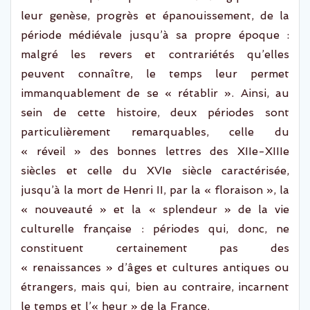
leur genèse, progrès et épanouissement, de la
période médiévale jusqu’à sa propre époque
:
malgré les
revers et contrariétés
qu’elles
peuvent connaître
, le temps leur
permet
immanquablement
de se
« rétablir »
.
A
insi, a
u
sein de cette histoire
, deux périodes sont
particulièrement remarquables, celle du
« réveil » des bonnes lettres des XIIe-XIIIe
siècles et celle du XVIe siècle caractérisée,
jusqu’à la mort de Henri II, par la « floraison », la
« nouveauté » et la « splendeur » de la vie
culturelle française : périodes qui, donc, ne
constituent certainement pas des
« renaissances » d’âges et cultures antiques ou
étrangers,
mais
qui,
bien au contraire
,
incarnent
le temps et
l
’«
heur
»
de la France.