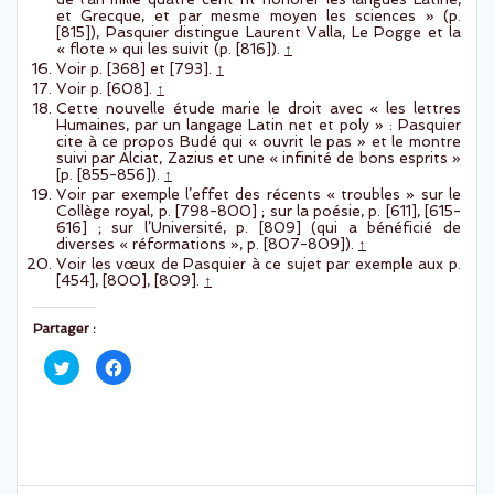
et Grecque, et par mesme moyen les sciences » (p.
[815]), Pasquier distingue Laurent Valla, Le Pogge et la
« flote » qui les suivit (p. [816]).
↑
Voir p. [368] et [793].
↑
Voir p. [608].
↑
Cette nouvelle étude marie le droit avec « les lettres
Humaines, par un langage Latin net et poly » : Pasquier
cite à ce propos Budé qui « ouvrit le pas » et le montre
suivi par Alciat, Zazius et une « infinité de bons esprits »
[p. [855-856]).
↑
Voir par exemple l’effet des récents « troubles » sur le
Collège royal, p. [798-800] ; sur la poésie, p. [611], [615-
616] ; sur l’Université, p. [809] (qui a bénéficié de
diverses « réformations », p. [807-809]).
↑
Voir les vœux de Pasquier à ce sujet par exemple aux p.
[454], [800], [809].
↑
Partager :
C
C
l
l
i
i
q
q
u
u
e
e
z
z
p
p
o
o
u
u