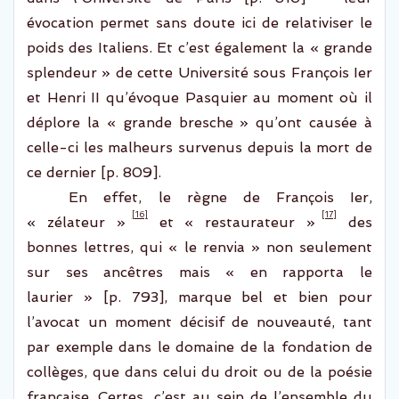
évocation permet sans
doute ici de relativiser le
poids
des Italiens
. Et c’est également la
« grande
splendeur » de cette U
niversité sous François Ier
et Henri II qu’évoque Pasquier au moment où il
déplore la
« grande
bresche
» qu’ont causée à
celle-ci les malheurs survenus depuis la mort de
ce dernier [p. 809].
En effet, le règne de François Ier,
[16]
[17]
« zélateur »
et « restaurateur »
des
bonnes lettres, qui « le renvia » non seulement
sur ses ancêtres mais « en rapporta le
laurier » [p. 793], marque bel et bien
pour
l’avocat
un moment déc
isif de
nouveau
té
, tant
par exemple dans le domaine de la fondation de
collèges, que
dans
celui du droit ou de la poésie
française
.
Certes
, c
’est au sein de
l’ensemble du