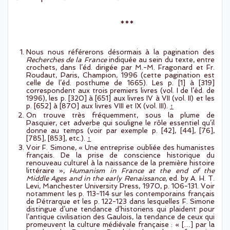
***
Nous nous référerons désormais à la pagination des
Recherches de la France
indiquée au sein du texte, entre
crochets, dans l’éd. dirigée par M.-M. Fragonard et Fr.
Roudaut, Paris, Champion, 1996 (cette pagination est
celle de l’éd. posthume de 1665). Les p. [1] à [319]
correspondent aux trois premiers livres (vol. I de l’éd. de
1996), les p. [320] à [651] aux livres IV à VII (vol. II) et les
p. [652] à [870] aux livres VIII et IX (vol. III).
↑
On trouve très fréquemment, sous la plume de
Pasquier, cet adverbe qui souligne le rôle essentiel qu’il
donne au temps (voir par exemple p. [42], [44], [76],
[785], [853], etc.).
↑
Voir F. Simone, « Une entreprise oubliée des humanistes
français. De la prise de conscience historique du
renouveau culturel à la naissance de la première histoire
littéraire »,
Humanism in France at the end of the
Middle Ages and in the early Renaissance
, ed. by A. H. T.
Levi, Manchester University Press, 1970, p. 106-131. Voir
notamment les p. 113-114 sur les contemporains français
de Pétrarque et les p. 122-123 dans lesquelles F. Simone
distingue d’une tendance d’historiens qui plaident pour
l’antique civilisation des Gaulois, la tendance de ceux qui
promeuvent la culture médiévale française : « […] par la