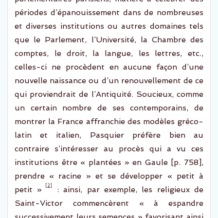
périodes d’épanouissement dans
de nombreuses
et
diver
ses institutions
ou autres domaines tel
s
que le Parlement, l’U
niv
ersité,
la Chambre des
comptes,
le
droit,
la langue,
les lettres, etc.,
celles-ci ne procèdent en aucune façon d’une
nouvelle
naissance ou d’un renouvellement de ce
qui proviendrait de
l’A
ntiquité.
Soucieux
,
comme
un certain nombre
de ses contemporains
,
de
montrer la France
affranchie
des modèles gréco-
latin
et italien,
Pasquier
préfère
bien au
contraire
s’intéresser au procès qui
a vu ces
institutions
être « plantées » en Gaule [p. 758],
prendre « racine » et se développer « petit à
[2]
petit »
: ainsi, par exemple, les religieux de
Saint-Victor commencèrent « à
espandre
successivement leurs semences » favor
isant ainsi