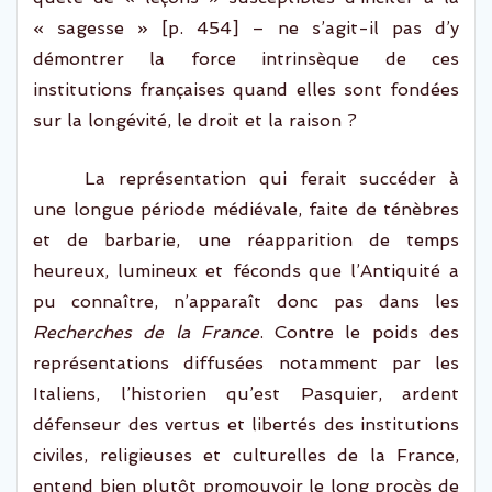
« sagesse »
[p. 454] – ne s’agit-il pas
d’y
dé
montrer la force intrinsèque de ces
institutions
françaises
quand elles sont fondée
s
sur la longévité, le droit et la raison ?
La représentation qui ferait succéder à
une longue période médiévale, faite de ténèbres
et
de barbarie, une réapparition
de temps
heureux
, lumineux et féconds
que
l’A
ntiquité
a
pu connaître
, n’apparaît donc pas
dans les
Recherches de la
France
.
C
ontre le poids des
représentations diffusées
notamment
par les
Italiens
,
l’
historien
qu’est Pasquier
, ardent
défenseur des vertus et libertés des institutions
civiles, religieuses et culturelles de la France,
entend bien plutôt promouvoir
le long procès de