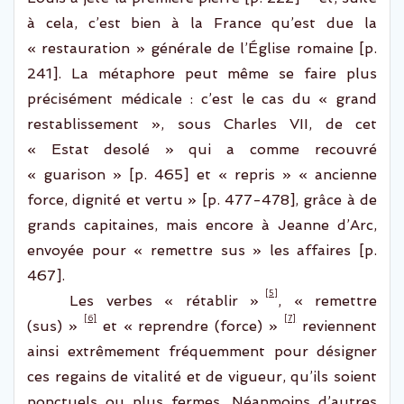
à
cela,
c’est
bien
à la France qu’est due la
« restauration » généra
le de l’Église romaine [p.
241]
. La métaphore peut même se faire
plus
précisément médicale
:
c’est le cas du « grand
restablissement
», sous Charles VII, de cet
«
Estat
desolé
» qui a comme recouvré
«
guarison
» [p. 465] et « repris » « ancienne
force, dignité et vertu » [p. 477-478], grâce à de
grands capitaines
,
mais encore à Jeanne d’Arc,
envoyée pour « remettre sus » les affaires [p.
467].
[5]
Les verbes « rétablir »
, « remettre
[6]
[7]
(sus) »
et « reprendre (force) »
reviennent
ainsi extrêmement fréquemment pour désigner
ces regains de vitalité et de vigueur, qu’ils soient
ponctuels
ou plus fermes. Néanmoins d’
autres