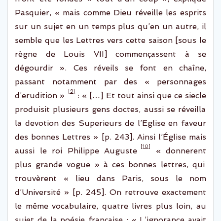
Pasquier, « mais comme Dieu réveille les esprits
sur un sujet en un temps plus qu’en un autre, il
semble que les Lettres vers cette saison [sous le
règne de Louis VII] commençassent à se
dégourdir ».
C
es réveils
se font en chaîne,
passant notamment par des « personnages
[9]
d’
erudition
»
: « […] Et tout ainsi que ce
siecle
produisit plusieurs gens doctes, aussi se réveilla
la
devotion
des
Superieurs
de l’Eglise en faveur
des
bonnes Lettres » [p. 243]. Ainsi l’Église mais
[10]
aussi le roi Philippe Auguste
«
donnerent
plus grande vogue » à ces bonnes lettres, qui
trouvèrent « lieu dans Paris, sous le nom
d’Université » [p. 245]. On retrouve exactement
le même vocabulaire, quatre livres plus loin, au
sujet de la poésie française : « L’ignorance avait