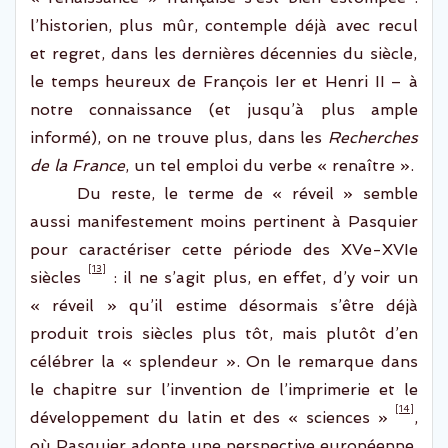
l’historien
,
plus mûr
,
contemple déjà avec recul
et regret
, dans
les dernières décennies du siècle,
le temps
heureux de François Ier et Henri
II
–
à
notre connaissance (et jusqu’à plus ample
informé), on ne trouve plus, dans les
Recherches
de la France
,
un tel emploi du
verbe « renaître
».
Du reste
, le terme de « réveil » semble
aussi manifestement
moins pertinent
à Pasquier
pour caractériser cette
période des XVe-XVIe
[13]
siècles
:
il ne s’agit plus
, en effet,
d’y voir un
« réveil » qu’il estime
désormais
s’être déjà
produit
trois siècles plus tôt
, mais
plutôt
d’en
célébrer
la « splendeur ».
On le remarque dans
le chapitre
sur l’invention de l’imprimerie et
le
[14]
développement du latin et des « sciences »
,
où Pasquier adopte une perspective eu
ropéenne
,