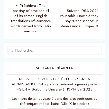
Navigation
r
r
p
p
Article
Précédent :
The
a
a
r
r
de
précédent
Article
passing of time and all
Suivant :
RSA 2021
t
t
a
a
:
suivant
of its crimes: English
rountable: How did they
g
g
l’article
e
e
:
translations of Romance
say “Renaissance” in
r
r
words derived from Latin
Renaissance Europe?
s
s
u
u
saeculum
r
r
T
F
w
a
i
c
t
e
t
b
Recherche
e
o
r
o
pour
(
k
:
o
(
u
o
v
u
r
v
ARTICLES RÉCENTS
e
r
d
e
a
d
n
NOUVELLES VOIES DES ÉTUDES SUR LA
a
s
n
RENAISSANCE Colloque international organisé par la
u
s
n
u
FISIER – Sorbonne Université, 10-14 juin 2025
e
n
n
e
o
n
Les mots de la nouveauté dans des arts poétiques et
u
o
v
u
rhétoriques médio-latins (XIIe-XIIIe siècles)
e
v
l
e