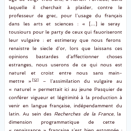
laquelle il cherchai
t
à plaider, contre le
professeur de grec, pour
l’usage
du
français
dans les
arts et
sciences : « […]
ie
seray
tousiours
pour le
party
de ceux qui
fauoriseront
leur vulgaire : et
estimeray
que nous ferons
renaistre
le
siecle
d’or, lors que
laissans
ces
opinions
bastardes
d’affectionner choses
estranges
,
nous userons de ce qui nous est
naturel et
croist
entre nous sans
main-
[12]
mettre
»
–
l’ass
imilation du vulgaire au
« naturel »
permet
tait
ici
au jeune Pasquier
de
conférer
vigueur
et
légitimité à la
production
à
venir
en langue
française
,
indépendamment du
latin
.
A
u sein des
Recherches de la
France
,
l
a
dimension programmatique de cette
« renaissance »
française
s’est bien estompée
: