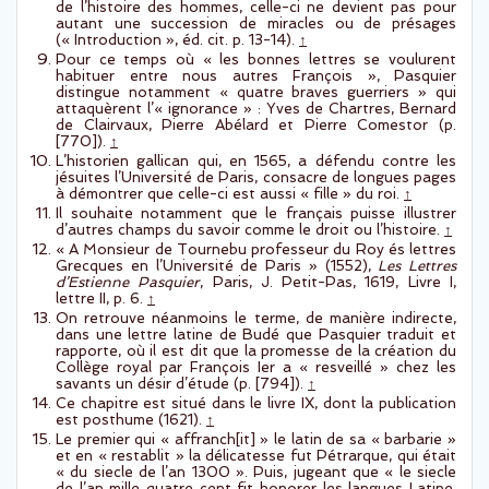
de l’histoire des hommes, celle-ci ne devient pas pour
autant une succession de miracles ou de présages
(« Introduction », éd. cit. p. 13-14).
↑
Pour ce temps où « les bonnes lettres se voulurent
habituer entre nous autres François », Pasquier
distingue notamment « quatre braves guerriers » qui
attaquèrent l’« ignorance » : Yves de Chartres, Bernard
de Clairvaux, Pierre Abélard et Pierre Comestor (p.
[770]).
↑
L’historien gallican qui, en 1565, a défendu contre les
jésuites l’Université de Paris, consacre de longues pages
à démontrer que celle-ci est aussi « fille » du roi.
↑
Il souhaite notamment que le français puisse illustrer
d’autres champs du savoir comme le droit ou l’histoire.
↑
« A Monsieur de Tournebu professeur du Roy és lettres
Grecques en l’Université de Paris » (1552),
Les Lettres
d’Estienne Pasquier
, Paris, J. Petit-Pas, 1619, Livre I,
lettre II, p. 6.
↑
On retrouve néanmoins le terme, de manière indirecte,
dans une lettre latine de Budé que Pasquier traduit et
rapporte, où il est dit que la promesse de la création du
Collège royal par François Ier a « resveillé » chez les
savants un désir d’étude (p. [794]).
↑
Ce chapitre est situé dans le livre IX, dont la publication
est posthume (1621).
↑
Le premier qui « affranch[it] » le latin de sa « barbarie »
et en « restablit » la délicatesse fut Pétrarque, qui était
« du siecle de l’an 1300 ». Puis, jugeant que « le siecle
de l’an mille quatre cent fit honorer les langues Latine,