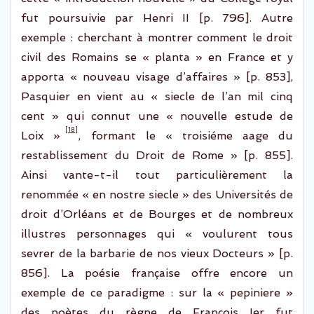
fut poursuivie par Henri II [p. 796]. Autre
exemple : cherchant à montrer comment le droit
civil des Romains se « planta » en France et y
apporta « nouveau visage d’affaires » [p. 853],
Pasquier en vient au «
siecle
de l’an mil cinq
cent » qui connut une « nouvelle
estude
de
[18]
Loix
»
, formant le «
troisiéme
aage
du
restablissement
du Droit de Rome » [p. 855].
Ainsi
vante-t-il tout particulièrement la
ren
ommée « en
nostre
siecle
» des U
niversités de
droit d’Orléans et de Bourges et de nombreux
illustres personnages qui « voulurent tous
sevrer de la barbarie de nos vieux Docteurs » [p.
856]. La poésie française offre encore un
exemple
de ce paradigme :
sur la «
pepiniere
»
des poètes du règne de François Ier fut