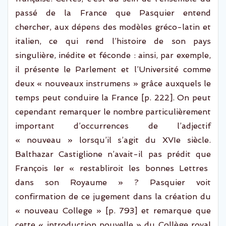
passé de la
France que Pasquier entend
chercher, aux dépens des modèles gréco-latin et
italien,
ce qui rend
l’histoire de son pays
singulière, inédite et féconde :
ainsi,
par exemple
,
il présente
le Parlement et l’Université comme
deux « nouveaux
instrumens
» grâce auxquels le
temps peut conduire la France [p. 222].
On
peut
cependant remarquer
le
nombre
particulièrement
important
d’occurrences de l’adjectif
« nouveau »
lorsqu’il s’agit du XVIe siècle
.
Balthazar Castiglione n’avait-il pas prédit que
François Ier «
restabliroit
les bonnes Lettres
dans son Royaume » ? Pasquier voit
confirmation de ce jugement dans la création du
« nouveau
College
» [p. 793] et remarque que
cett
e « introduction nouvelle » du C
ollège royal