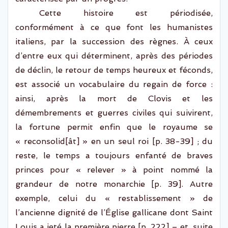
Cette histoire est périodisée,
conformément à ce que font les humanistes
italiens, par la succession des règnes. À ceux
d’entre eux qui déterminent, après des périodes
de déclin, le retour de temps heureux et féconds,
est associé un vocabulaire du regain de force :
ainsi, après la mort de Clovis et les
démembrements et guerres civiles qui suivirent,
la fortune permit enfin
que le royaume se
«
reconsolid
[
ât
]
» en un seul roi [p. 38-39] ;
du
reste, le temps a toujours enfanté de braves
princes pour « relever » à point nommé la
grandeur de notre monarchie [p. 39].
Autre
exemple
,
celui du
«
restablissement
» de
l’ancienne dignité de l’Église gallicane
dont Saint
Louis a jeté la première pierre
[p. 222]
– et, suite