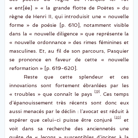
«
ent
[
ée
] » « la grande flotte de
Poëtes
» du
règne de Henri II, qui introduisit une « nouvelle
forme » de poésie [p. 610], notamment visible
dans la « nouvelle diligence » que représente la
« nouvelle ordonnance » des rimes féminines et
masculines. Et, au fil de son parcours, Pasquier
se prononce en faveur de cette « nouvelle
reformation » [p. 619-620].
Reste que cette splendeur et ce
s
innovations
sont fortement ébranlé
e
s par les
[19]
« troubles » que connaît le pays
. Ces temps
d’épanouissement très récents sont donc eux
aussi menacés par le déclin : l’avocat est réduit à
[20]
espérer que celui-ci puisse être conjuré
et
voit dans sa recherche des anciennetés une
quête de « leçons »
susceptibles d’inciter à la