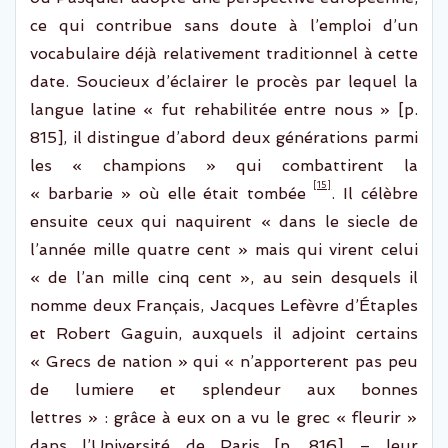
ce qui contribue sans doute à
l’emploi
d’un
vocabulaire déjà relativement traditionnel
à cette
date
. Soucieux d’éclairer le procès par lequel la
langue latine « fut
rehabilitée
entre nous » [p.
815], il distingue d’abord deux générations parmi
les « champions » qui combattirent la
[15]
« barbarie » où elle était tombée
.
Il célèbre
ensuite ceux qui naquirent « dans le
siecle
de
l’année mille quatre cent » mais qui virent celui
« de l’an mille cinq cent », au sein desquels il
nomme deux Français, Jacques Lefèvre d’Étaples
et Robert
Gaguin
, auxquels il adjoint certains
« Grecs de nation » qui « n’
apporterent
pas peu
de
lumiere
et splendeur aux bonne
s
lettres » : grâce à eux on a vu le grec « fleurir »
dans l’Université de Paris
[p. 816]
–
leur