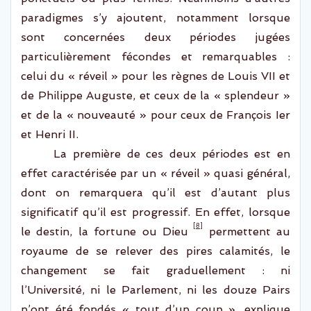
paradigmes
s’y ajoutent, notamment
lorsque
sont concernées
deux périodes
jugées
particulièrement fécondes et remarquables :
celui du
« réveil » pour
les règnes de Louis VII et
de Philippe Auguste
,
et ceux de
la
« splendeur »
et
de
la
« nouveauté » pour
ceux de François Ier
et Henri II.
La première de ces deux périodes est en
effet caractérisée
par un « réveil » quasi général,
dont on remarquera qu’il est d’autant plus
significatif
qu’il est progressif. En effet, lorsque
[8]
le destin, la fortune ou Dieu
permettent au
royaume de se relever des pires calamités, le
changemen
t se fait graduellement : ni
l’U
niversité, ni le P
arlement, ni les
douze P
airs
n’ont été fondés « tout d’un coup », explique