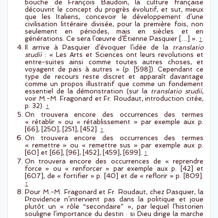
bouche de François Baudoin, la culture française
découvrit le concept du progrès évolutif, et sut, mieux
que les Italiens, concevoir le développement d’une
civilisation littéraire divisée, pour la première fois, non
seulement en périodes, mais en siècles et en
générations. Ce sera l’œuvre d’Étienne Pasquier […] ».
↑
Il arrive à Pasquier d’évoquer l’idée de la
translatio
studii
: « Les Arts et Sciences ont leurs revolutions et
entre-suites ainsi comme toutes autres choses, et
voyagent de païs à autres » (p. [598]). Cependant ce
type de recours reste discret et apparaît davantage
comme un propos illustratif que comme un fondement
essentiel de la démonstration (sur la
translatio studii
,
voir M.-M. Fragonard et Fr. Roudaut, introduction citée,
p. 32).
↑
On trouvera encore des occurrences des termes
« rétablir » ou « rétablissement » par exemple aux p.
[66], [250], [251], [452].
↑
On trouvera encore des occurrences des termes
« remettre » ou « remettre sus » par exemple aux p.
[60] et [66], [96], [452], [459], [699].
↑
On trouvera encore des occurrences de « reprendre
force » ou « renforcer » par exemple aux p. [42] et
[607], de « fortifier » p. [40] et de « reflorir » p. [809].
↑
Pour M.-M. Fragonard et Fr. Roudaut, chez Pasquier, la
Providence n’intervient pas dans la politique et joue
plutôt un « rôle “secondaire” », par lequel l’historien
souligne l’importance du destin : si Dieu dirige la marche